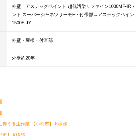
外壁→アステックペイント 超低汚染リファイン1000MF-I
ント スーパーシャネツサーモF・付帯部→アステックペイン
1500F-JY
外壁・屋根・付帯部
外壁約20年
邸
邸
に伴う養生作業 【小郡市】 K様邸
郡市】 K様邸