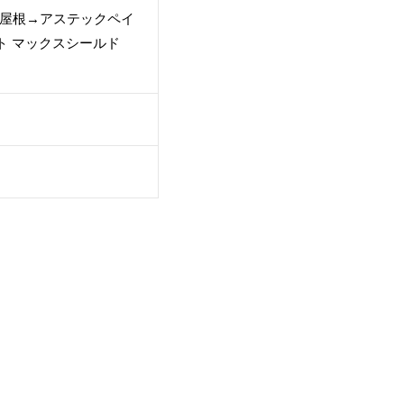
R・屋根→アステックペイ
ト マックスシールド