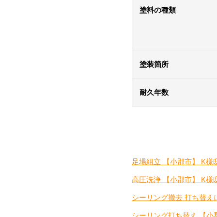
塗料の種類
塗装箇所
耐久年数
足場組立 【小郡市】 K様
高圧洗浄 【小郡市】 K様
シーリング撤去 打ち替え
シーリング打ち替え 【小