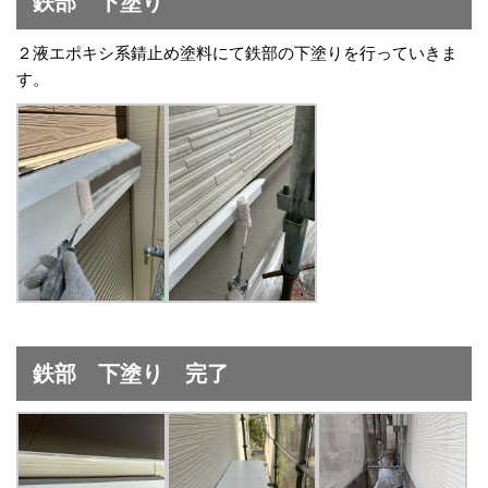
鉄部 下塗り
２液エポキシ系錆止め塗料にて鉄部の下塗りを行っていきま
す。
鉄部 下塗り 完了