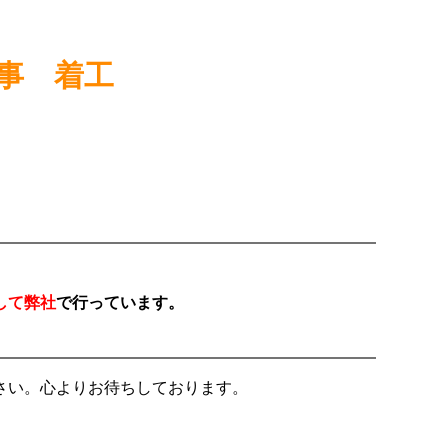
事 着工
。
して弊社
で行っています。
さい。心よりお待ちしております。