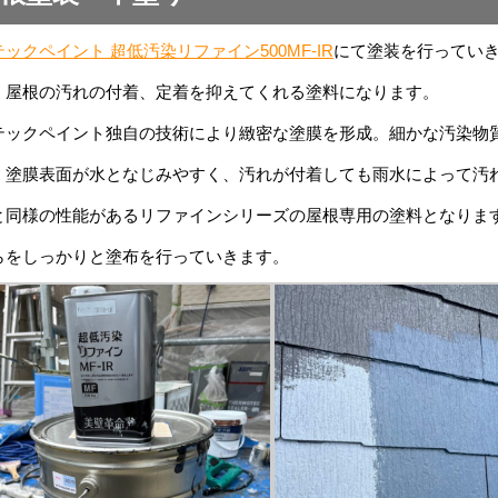
ックペイント 超低汚染リファイン500MF-IR
にて塗装を行ってい
、屋根の汚れの付着、定着を抑えてくれる塗料になります。
テックペイント独自の技術により緻密な塗膜を形成。細かな汚染物
、塗膜表面が水となじみやすく、汚れが付着しても雨水によって汚れ
と同様の性能があるリファインシリーズの屋根専用の塗料となりま
らをしっかりと塗布を行っていきます。