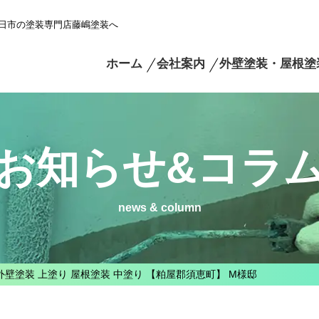
日市の塗装専門店藤嶋塗装へ
ホーム
会社案内
外壁塗装・屋根塗
お知らせ&コラ
news & column
外壁塗装 上塗り 屋根塗装 中塗り 【粕屋郡須恵町】 M様邸