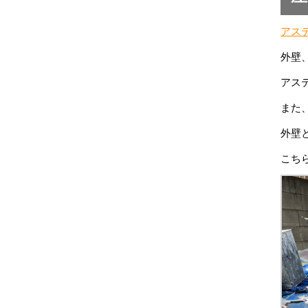
アステ
外壁
アス
また
外壁
こち