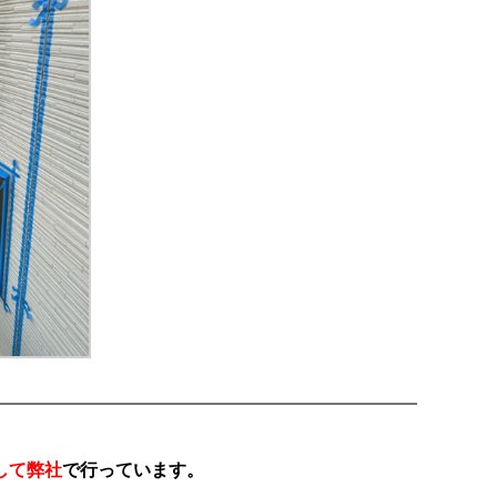
。
して弊社
で行っています。